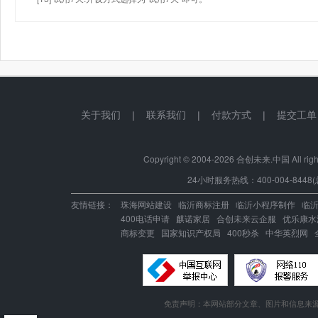
关于我们
|
联系我们
|
付款方式
|
提交工单
Copyright © 2004-
2026 合创未来.中国 All right
24小时服务热线：400-004-8448(
友情链接：
珠海网站建设
临沂商标注册
临沂小程序制作
临
400电话申请
麒诺家居
合创未来云企服
优乐康水
商标变更
国家知识产权局
400秒杀
中华英烈网
免责声明：本网站部分文章、图片和信息来源