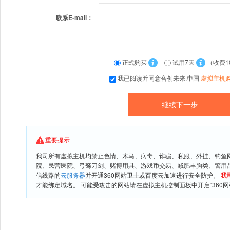
联系E-mail：
正式购买
试用7天
（收费1
我已阅读并同意合创未来.中国
虚拟主机
重要提示
我司所有虚拟主机均禁止色情、木马、病毒、诈骗、私服、外挂、钓鱼
院、民营医院、弓驽刀剑、赌博用具、游戏币交易、减肥丰胸类、警用
信线路的
云服务器
并开通360网站卫士或百度云加速进行安全防护。
我
才能绑定域名。 可能受攻击的网站请在虚拟主机控制面板中开启“360网