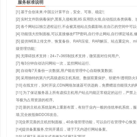
服务标准说明
[1] 基于合创未来.中国云计算平台，安全、可靠、稳定!;
[2] 实时文件防病毒保护,黑客入侵检测,IIS 应用防火墙,自动抵抗各类病毒、
[3] 各个网站以独立进程运行,不会被其他站点负载影响,在自己的空间中可以使用
[4] 功能强大控制面板,可以直接修改FTP密码,自行停止网站,自行绑定域名,
[5] 提供WEB上传文件、恢复备份、RAR压缩、RAR解压、站点重定向
级管理功能;
[6] 无障碍技术支持：24×7×365制技术支持，微笑面对任何用户。
[7] 每3分钟自动访问网站一次，监控网站运行.
[8] 自动每7天备份一次数据,用户能在管理中心自助恢复数据;
[9] 采用独特的第六代高级虚拟主机系统、数据双重保护、软硬件/透明防火
[10] 在线支付，实时开设,CDN网络加速器可供选购，免费赠送功能强大
[11] 为了保证服务器上所有虚拟主机用户站点均能正常稳定的运行，严禁上
等极为占用资源的程序。
[12] 新的主机在系统架构上重新布置，有别于业内一般的传统单机系统，
墙,完全效抵御DDOS攻击。
[13]业界完善的主机控制面板，40余项管理功能，可以自行在管理中心恢
[14]提供备案服务,空间开通后，请于7天内进行网站备案。
[15] 试用7天.开设方式选择为"试用7天"即可。