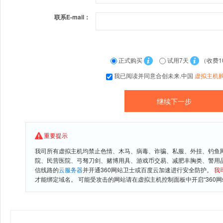
联系E-mail：
正式购买
试用7天
（收费1
我已阅读并同意合创未来.中国
虚拟主机
重要提示
我司所有虚拟主机均禁止色情、木马、病毒、诈骗、私服、外挂、钓鱼
院、民营医院、弓驽刀剑、赌博用具、游戏币交易、减肥丰胸类、警用
信线路的
云服务器
并开通360网站卫士或百度云加速进行安全防护。
我
才能绑定域名。 可能受攻击的网站请在虚拟主机控制面板中开启“360网