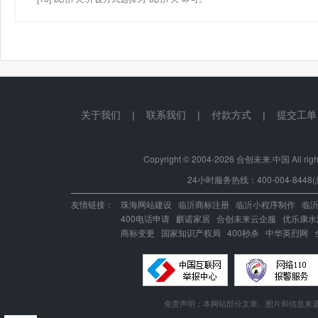
关于我们
|
联系我们
|
付款方式
|
提交工单
Copyright © 2004-
2026 合创未来.中国 All right
24小时服务热线：400-004-8448(
友情链接：
珠海网站建设
临沂商标注册
临沂小程序制作
临
400电话申请
麒诺家居
合创未来云企服
优乐康水
商标变更
国家知识产权局
400秒杀
中华英烈网
免责声明：本网站部分文章、图片和信息来源