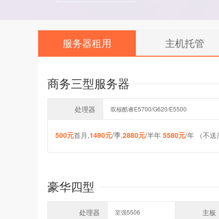
服务器租用
主机托管
商务三型服务器
处理器
双核酷睿E5700/G620/E5500
500元
首月,
1490元
/季,
2880元
/半年
5580元
/年 （不
豪华四型
处理器
主板
至强5506