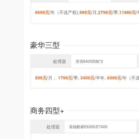
8699元
/年（不送产权),
999元
/月,
2799元
/季,
11980元
豪华三型
处理器
至强5405四核*2
599元
/月，
1799元
/季,
3400元
/半年,
6599元
/年（不送
商务四型+
处理器
双核酷睿E6300/E7400