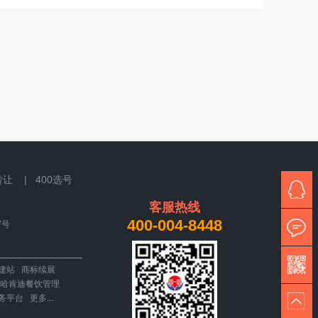
转让 |
400选号
客服热线
400-004-8448
7号
建站
商标续展
哈肯迪餐饮管理
务平台
更多...