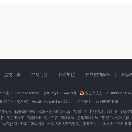
|
提交工单
|
常见问题
|
代理加盟
|
独立控制面板
|
商标
国 All rights reserved.
鲁ICP备19064419号
鲁公网安备 3713020237194
004-8448(总机) Email：kefu@dns333.com 中文网址：
合创未来.中国
程序制作
临沂网站建设
临沂市交通建设协会
商标注册
临沂商标在线注册
智能云
企服
优乐康水漆
商标转让
网上开店
商城系统
分销商城系统
万德汇丰包装机械
中华英烈网
全球品牌数据库
全国认证认可信息公共服务平台
中国社会组织政务服