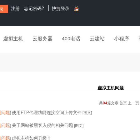
注册
忘记密码?
快捷登录:
虚拟主机
云服务器
400电话
云建站
小程序
虚拟主机问题
共
94
篇文章 首页 上一页
机问题
使用FTP代理功能连接空间上传文件
]
[图文]
机问题
关于网站被黑客入侵的相关问题
]
[图文]
机问题
虚拟主机如何升级？
]