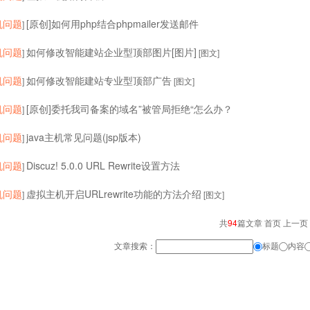
机问题
[原创]如何用php结合phpmailer发送邮件
]
机问题
如何修改智能建站企业型顶部图片[图片]
]
[图文]
机问题
如何修改智能建站专业型顶部广告
]
[图文]
机问题
[原创]委托我司备案的域名”被管局拒绝“怎么办？
]
机问题
java主机常见问题(jsp版本)
]
机问题
Discuz! 5.0.0 URL Rewrite设置方法
]
机问题
虚拟主机开启URLrewrite功能的方法介绍
]
[图文]
共
94
篇文章 首页 上一页
文章搜索：
标题
内容