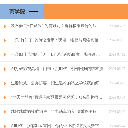
商学院
发布会 “张口就吹” 为何难罚？拆解极限宣传的法律漏洞与监管...
2026-08-05
一只“竹知了”的舆论启示：玩梗、维权与网络真相的博弈
2026-08-05
一朵四叶花判赔千万：LV诉茉莉奶白案，撕开新消费知识产权双重...
2026-07-12
AI打破影视高墙：门槛下沉时代，创作回归内容本质
2026-06-27
生源锐减、公办扩容，招生遇冷的私立学校该如何破局？
2026-06-15
“小天才酷盖”商标连续驳回案例解析：知名品牌擦边注册的合规警...
2026-06-04
越堆越重的续航陷阱：当电动车陷入“增重换里程”的死循环
2026-05-26
AI时代，没有独立官网，你的企业将彻底失去数字话语权
2026-05-24