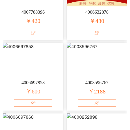
4007788396
4006632878
￥420
￥480
4006697858
4008596767
￥600
￥2188